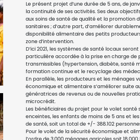
Le présent projet d’une durée de 5 ans, de janv
la continuité de ses activités. Ses deux objectif
aux soins de santé de qualité et la promotion d
sanitaires ; d’autre part, d’améliorer durablem
disponibilité alimentaire des petits producteur
zone d’intervention.
D’ici 2021, les systèmes de santé locaux seront
particulière accordée à la prise en charge de
transmissibles (hypertension, diabète, santé 
formation continue et le recyclage des médecin
En parallèle, les producteurs et les ménages vu
économique et alimentaire s’améliorer suite a
génératrices de revenus ou de nouvelles pratiqu
microcrédit.
Les bénéficiaires du projet pour le volet sant
enceintes, les enfants de moins de 5 ans et le
de santé, soit un total de +/- 388.102 personne
Pour le volet de la sécurité économique et alim
l’ordre de 3.000 ménages agricoles soit 18.000 