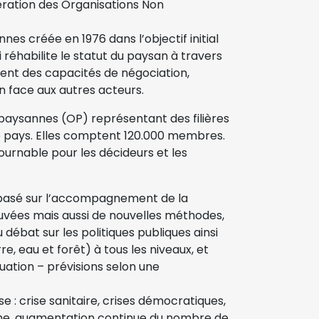
ération des Organisations Non
s créée en 1976 dans l’objectif initial
réhabilite le statut du paysan à travers
ement des capacités de négociation,
on face aux autres acteurs.
paysannes (OP) représentant des filières
le pays. Elles comptent 120.000 membres.
urnable pour les décideurs et les
t basé sur l’accompagnement de la
ées mais aussi de nouvelles méthodes,
débat sur les politiques publiques ainsi
e, eau et forêt) à tous les niveaux, et
uation – prévisions selon une
e : crise sanitaire, crises démocratiques,
isme, augmentation continue du nombre de