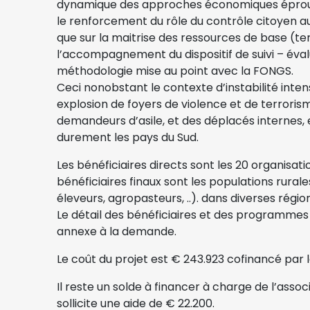
dynamique des approches économiques éprouv
le renforcement du rôle du contrôle citoyen au 
que sur la maitrise des ressources de base (terr
l’accompagnement du dispositif de suivi – éval
méthodologie mise au point avec la FONGS.
Ceci nonobstant le contexte d’instabilité intens
explosion de foyers de violence et de terror
demandeurs d’asile, et des déplacés internes, e
durement les pays du Sud.
Les bénéficiaires directs sont les 20 organisat
bénéficiaires finaux sont les populations rurale
éleveurs, agropasteurs, ..). dans diverses régio
Le détail des bénéficiaires et des programmes 
annexe à la demande.
Le coût du projet est € 243.923 cofinancé par l
Il reste un solde à financer à charge de l’assoc
sollicite une aide de € 22.200.