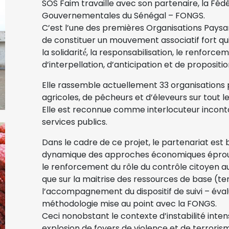
SOS Faim travaille avec son partenaire, la Féd
Gouvernementales du Sénégal – FONGS.
C’est l’une des premières Organisations Paysanne
de constituer un mouvement associatif fort qui 
la solidarité́, la responsabilisation, le renforc
d’interpellation, d’anticipation et de propositi
Elle rassemble actuellement 33 organisations 
agricoles, de pêcheurs et d’éleveurs sur tout 
Elle est reconnue comme interlocuteur inconto
services publics.
Dans le cadre de ce projet, le partenariat es
dynamique des approches économiques éprouv
le renforcement du rôle du contrôle citoyen au 
que sur la maitrise des ressources de base (terr
l’accompagnement du dispositif de suivi – éval
méthodologie mise au point avec la FONGS.
Ceci nonobstant le contexte d’instabilité intens
explosion de foyers de violence et de terror