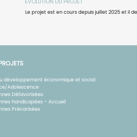
EVOLUTION DU PROJET
Le projet est en cours depuis juillet 2025 et i
PROJETS
au développement économique et social
ce/Adolescence
nnes Défavorisées
nnes handicapées – Accueil
nnes Précarisées