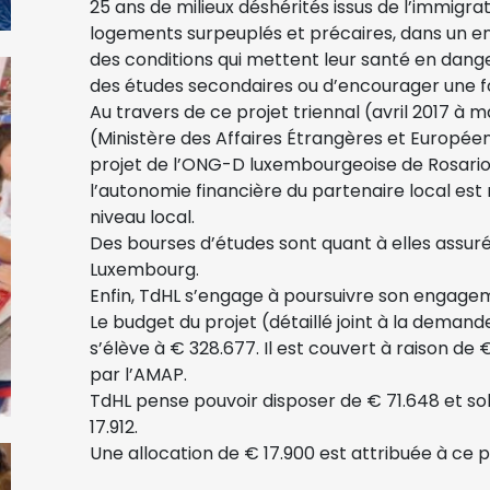
25 ans de milieux déshérités issus de l’immigrati
logements surpeuplés et précaires, dans un e
des conditions qui mettent leur santé en dan
des études secondaires ou d’encourager une f
Au travers de ce projet triennal (avril 2017 à
(Ministère des Affaires Étrangères et Europée
projet de l’ONG-D luxembourgeoise de Rosario 
l’autonomie financière du partenaire local est
niveau local.
Des bourses d’études sont quant à elles assur
Luxembourg.
Enfin, TdHL s’engage à poursuivre son engageme
Le budget du projet (détaillé joint à la deman
s’élève à € 328.677. Il est couvert à raison de 
par l’AMAP.
TdHL pense pouvoir disposer de € 71.648 et soll
17.912.
Une allocation de € 17.900 est attribuée à ce p