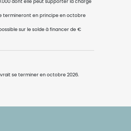
.000 dont elle peut supporter la charge
se termineront en principe en octobre
 possible sur le solde à financer de €
 devrait se terminer en octobre 2026.